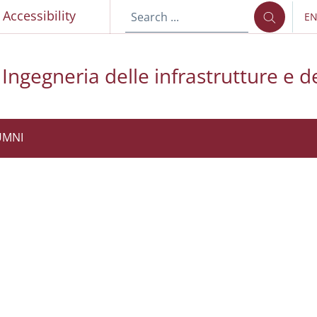
p
Accessibility
E
LA
Ingegneria delle infrastrutture e de
UMNI