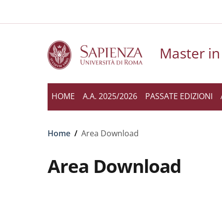
Slim to
Salta al contenuto principale
Skip to footer content
Master in 
HOME
A.A. 2025/2026
PASSATE EDIZIONI
Briciole di pane
Home
/
Area Download
Area Download