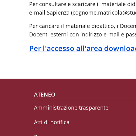
Per consultare e scaricare il materiale did
e-mail Sapienza (cognome.matricola@stud
Per caricare il materiale didattico, i Doc
Docenti esterni con indirizzo e-mail e pa
Per l'accesso all'area download
Footer menu
ATENEO
Amministrazione trasparente
Atti di notifica