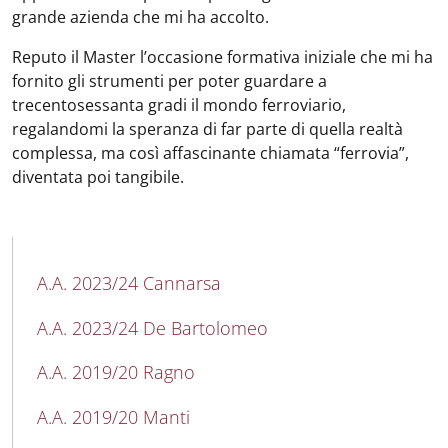
grande azienda che mi ha accolto.
Reputo il Master l’occasione formativa iniziale che mi ha
fornito gli strumenti per poter guardare a
trecentosessanta gradi il mondo ferroviario,
regalandomi la speranza di far parte di quella realtà
complessa, ma così affascinante chiamata “ferrovia”,
diventata poi tangibile.
MAIN NAVIGATION
A.A. 2023/24 Cannarsa
A.A. 2023/24 De Bartolomeo
A.A. 2019/20 Ragno
A.A. 2019/20 Manti