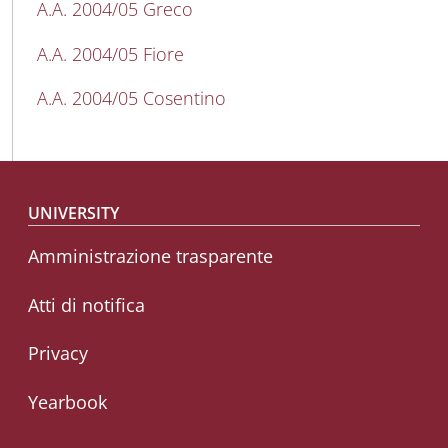
A.A. 2004/05 Greco
A.A. 2004/05 Fiore
A.A. 2004/05 Cosentino
Footer menu
UNIVERSITY
Amministrazione trasparente
Atti di notifica
Privacy
Yearbook