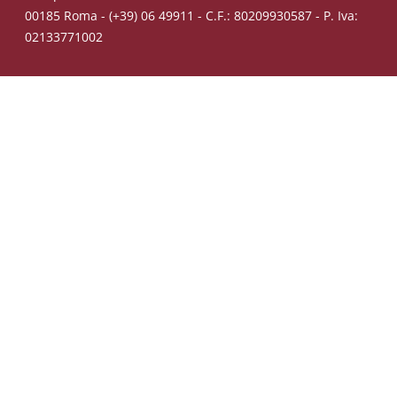
00185 Roma - (+39) 06 49911 - C.F.: 80209930587 - P. Iva:
02133771002