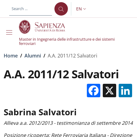
Skip to main content
Skip to footer content
EN
LANGUAGE SWITCHER: CURR
Master in Ingegneria delle infrastrutture e dei sistemi
ferroviari
Breadcrumb
Home
/
Alumni
/
A.A. 2011/12 Salvatori
A.A. 2011/12 Salvatori
Facebo
X
Sabrina Salvatori
Allieva a.a. 2012/2013 - testimonianza di settembre 2014
Posizione ricoperta: Rete Ferroviaria Italiana - Direzione