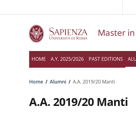
Slim to
Skip to main content
Skip to footer content
Master in 
HOME
A.Y. 2025/2026
PAST EDITIONS
AL
Breadcrumb
Home
/
Alumni
/
A.A. 2019/20 Manti
A.A. 2019/20 Manti