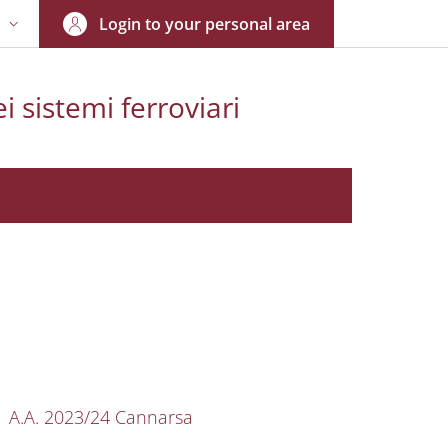
Login to your personal area
N
NGUAGE SWITCHER: CURRENT LANGUAGE
i sistemi ferroviari
nkedIn
AIN NAVIGATION
A.A. 2023/24 Cannarsa