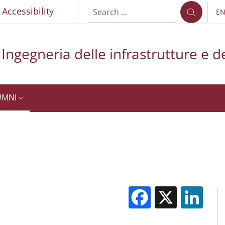
p
Accessibility
E
LA
Ingegneria delle infrastrutture e de
UMNI
Facebook
X
Li
M