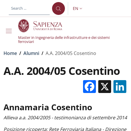
Skip to main content
Skip to footer content
EN
LANGUAGE SWITCHER: CURR
Master in Ingegneria delle infrastrutture e dei sistemi
ferroviari
Breadcrumb
Home
/
Alumni
/
A.A. 2004/05 Cosentino
A.A. 2004/05 Cosentino
Facebo
X
Annamaria Cosentino
Allieva a.a. 2004/2005 - testimonianza di settembre 2014
Posizione ricoperta: Rete Ferroviaria Italiana - Direzione