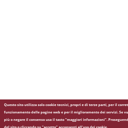
Questo sito utilizza solo cookie tecnici, propri e di terze parti, per il corre
funzionamento delle pagine web e per il miglioramento dei servizi. Se vu
più o negare il consenso usa il tasto "maggiori informazioni". Proseguen
del sito o cliccando su "accetto" acconsenti all'uso dei cookie.