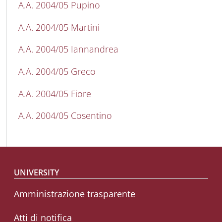
A.A. 2004/05 Pupino
A.A. 2004/05 Martini
A.A. 2004/05 Iannandrea
A.A. 2004/05 Greco
A.A. 2004/05 Fiore
A.A. 2004/05 Cosentino
Footer menu
UNIVERSITY
Amministrazione trasparente
Atti di notifica