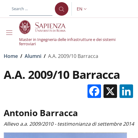
Skip to main content
Skip to footer content
EN
LANGUAGE SWITCHER: CURR
Master in Ingegneria delle infrastrutture e dei sistemi
ferroviari
Breadcrumb
Home
/
Alumni
/
A.A. 2009/10 Barracca
A.A. 2009/10 Barracca
Facebo
X
Antonio Barracca
Allievo a.a. 2009/2010 - testimonianza di settembre 2014